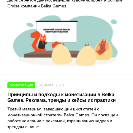
делится
Антон Данько
, ведущий художник проекта
Solitaire
Cruise
компании
Belka Games
.
Монетизация
24 марта, 2023
Принципы и подходы к монетизации в Belka
Games. Реклама, тренды и кейсы из практики
Третий материал, завершающий цикл статей о
монетизационной стратегии
Belka Games
. Он посвящен
работе компании с рекламой, взращиванию кадров и
трендам в нише.