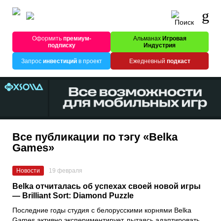
Оформить
премиум-
Альманах
Игровая
подписку
Индустрия
Запрос
инвестиций
в проект
Ежедневный
подкаст
Все публикации по тэгу «Belka
Games»
Новости
19 февраля
Belka отчиталась об успехах своей новой игры
— Brilliant Sort: Diamond Puzzle
Последние годы студия с белорусскими корнями Belka
Games активно экспериментирует, пытаясь адаптировать