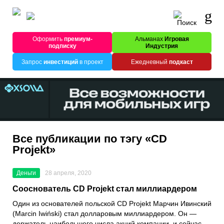
Оформить
премиум-
Альманах
Игровая
подписку
Индустрия
Запрос
инвестиций
в проект
Ежедневный
подкаст
Все публикации по тэгу «CD
Projekt»
Деньги
28 апреля, 2020
Сооснователь CD Projekt стал миллиардером
Один из основателей польской
CD Projekt Марчин Ивинский
(Marcin Iwiński) стал долларовым миллиардером. Он —
держатель наибольшего числа акций компании, и сейчас