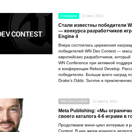
Конкурсы
21 мая, 2021
Стали известны победители W
— конкурса разработчиков игр 
Engine 4
Вчера состоялась церемония награж
победителей
WN Dev Contest
— масшт
европейских разработчиков, который
WN Conference
при активной поддер
и конференции
Reboot Develop
. Рас
победителях. Больше всего наград п
Drake’s Odds: Survive
и приключенчес
WN Dev Contest
12 марта, 2021
Meta Publishing: «Мы огранич
своего каталога 4-6 играми в г
Продолжаем мини-цикл интервью в 
Contest
. В них жюри конкурса делитс