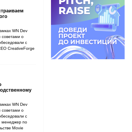
страиваем
ого
рамках
WN Dev
я советами о
побеседовали с
 CEO
CreativeForge
о
водственному
рамках
WN Dev
я советами о
побеседовали с
, менеджер по
льстве
Movie