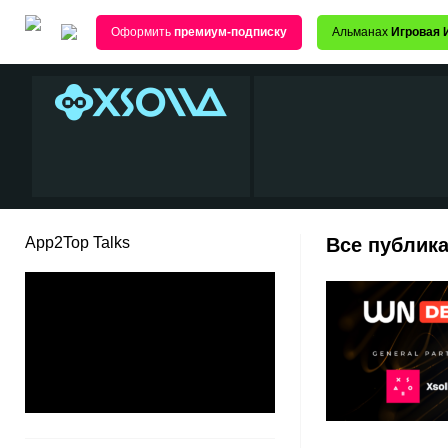
Оформить
премиум-подписку
Альманах
Игровая 
App2Top Talks
Все публика