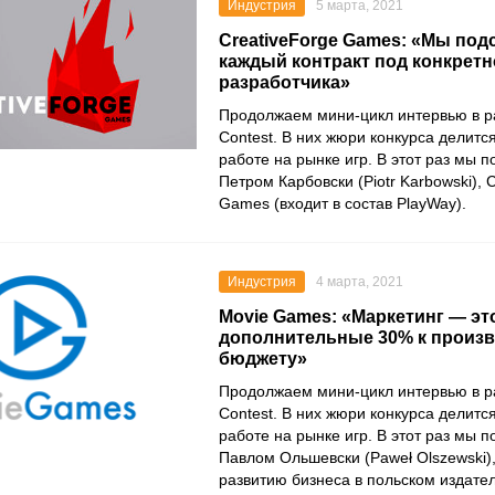
Индустрия
5 марта, 2021
CreativeForge Games: «Мы под
каждый контракт под конкретн
разработчика»
Продолжаем мини-цикл интервью в 
Contest
. В них жюри конкурса делитс
работе на рынке игр. В этот раз мы 
Петром Карбовски
(Piotr Karbowski),
Games
(входит в состав
PlayWay
).
Индустрия
4 марта, 2021
Movie Games: «Маркетинг — эт
дополнительные 30% к произ
бюджету»
Продолжаем мини-цикл интервью в 
Contest
. В них жюри конкурса делитс
работе на рынке игр. В этот раз мы 
Павлом Ольшевски
(Paweł Olszewski)
развитию бизнеса в польском издате