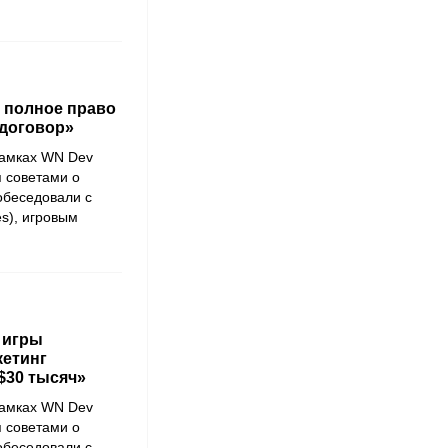
т полное право
 договор»
рамках
WN Dev
я советами о
побеседовали с
s), игровым
 игры
кетинг
$30 тысяч»
рамках
WN Dev
я советами о
побеседовали с