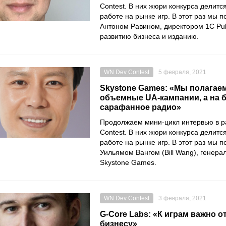
Contest
. В них жюри конкурса делитс
работе на рынке игр. В этот раз мы 
Антоном Равином
, директором
1C Pub
развитию бизнеса и изданию.
WN Dev Contest
5 февраля, 2021
Skystone Games: «Мы полагаем
объемные UA-кампании, а на 
сарафанное радио»
Продолжаем мини-цикл интервью в 
Contest
. В них жюри конкурса делитс
работе на рынке игр. В этот раз мы 
Уильямом Вангом
(Bill Wang), генер
Skystone Games
.
WN Dev Contest
3 февраля, 2021
G-Core Labs: «К играм важно о
бизнесу»