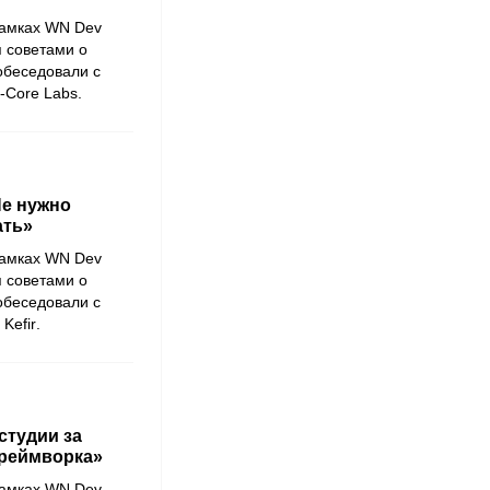
рамках
WN Dev
я советами о
побеседовали с
-Core Labs
.
Не нужно
ать»
рамках
WN Dev
я советами о
побеседовали с
и
Kefir
.
студии за
фреймворка»
рамках
WN Dev