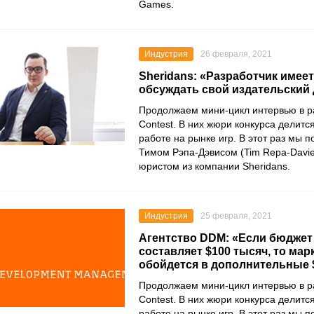
Games
.
Индустрия
26 февраля, 2021
Sheridans: «Разработчик имее
обсуждать свой издательский
Продолжаем мини-цикл интервью в 
Contest
. В них жюри конкурса делитс
работе на рынке игр. В этот раз мы 
Тимом Рэпа-Дэвисом
(Tim Repa-Davie
юристом из компании
Sheridans
.
Индустрия
25 февраля, 2021
Агентство DDM: «Если бюджет
составляет $100 тысяч, то мар
обойдется в дополнительные 
Продолжаем мини-цикл интервью в 
Contest
. В них жюри конкурса делитс
работе на рынке игр. В этот раз мы 