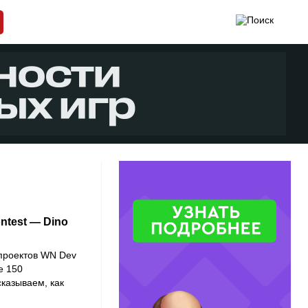
ntest — Dino
 проектов
WN Dev
е 150
сказываем, как