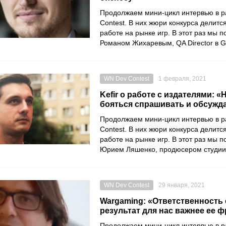
Продолжаем мини-цикл интервью в 
Contest
. В них жюри конкурса делитс
работе на рынке игр. В этот раз мы 
Романом Жихаревым
, QA Director в
G
WN Dev Contest
1 февраля, 2021
Kefir о работе с издателями: «
бояться спрашивать и обсужд
Продолжаем мини-цикл интервью в 
Contest
. В них жюри конкурса делитс
работе на рынке игр. В этот раз мы 
Юрием Ляшенко
, продюсером студи
WN Dev Contest
29 января, 2021
Wargaming: «Ответственность 
результат для нас важнее ее 
Продолжаем мини-цикл интервью в 