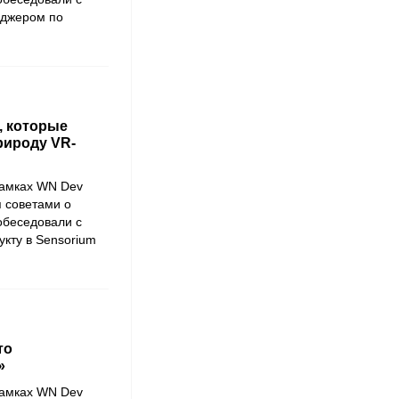
еджером по
, которые
рироду VR-
рамках
WN Dev
я советами о
побеседовали с
укту в
Sensorium
то
»
рамках
WN Dev