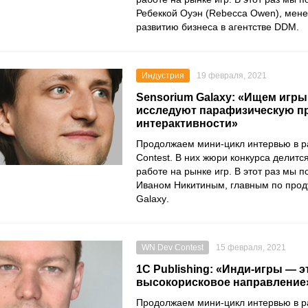
Ребеккой Оуэн
(Rebecca Owen), мен
развитию бизнеса в агентстве
DDM
.
Индустрия
19 февраля, 2021
Sensorium Galaxy: «Ищем игры
исследуют парафизическую п
интерактивности»
Продолжаем мини-цикл интервью в 
Contest
. В них жюри конкурса делитс
работе на рынке игр. В этот раз мы 
Иваном Никитиным, главным по прод
Galaxy
.
WN Dev Contest
15 февраля, 2021
1C Publishing: «Инди-игры — э
высокорисковое направление
Продолжаем мини-цикл интервью в 