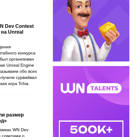
N Dev Contest
на Unreal
дения
абного конкурса
 был организован
жке
Unreal Engine
сказываем обо всех
олучили сурвайвал
кая игра
Tchia
.
или размер
од»
рамках
WN Dev
я советами о