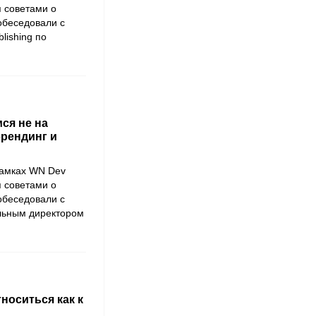
я советами о
побеседовали с
lishing
по
ся не на
брендинг и
рамках
WN Dev
я советами о
побеседовали с
альным директором
тноситься как к