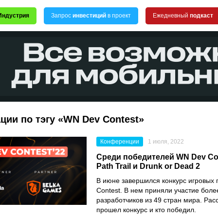
Индустрия
Запрос
инвестиций
в проект
Ежедневный
подкаст
ции по тэгу «WN Dev Contest»
Конференции
1 июля, 2022
Среди победителей WN Dev Co
Path Trail и Drunk or Dead 2
В июне завершился конкурс игровых
Contest
. В нем приняли участие боле
разработчиков из 49 стран мира. Рас
прошел конкурс и кто победил.