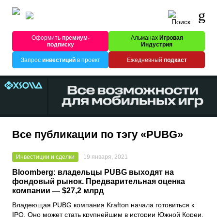
Оформить
премиум-
Альманах
Игровая
подписку
Индустрия
Запрос
инвестиций
в проект
Ежедневный
подкаст
Все публикации по тэгу «PUBG»
Инвестиции и сделки
19 января, 2021
Bloomberg: владельцы PUBG выходят на
фондовый рынок. Предварительная оценка
компании — $27,2 млрд
Владеющая
PUBG
компания
Krafton
начала готовиться к
IPO. Оно может стать крупнейшим в истории Южной Кореи.