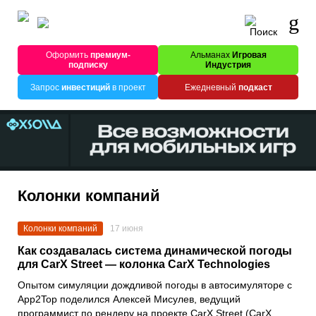
Оформить
премиум-
Альманах
Игровая
подписку
Индустрия
Запрос
инвестиций
в проект
Ежедневный
подкаст
Колонки компаний
Колонки компаний
17 июня
Как создавалась система динамической погоды
для CarX Street — колонка CarX Technologies
Опытом симуляции дождливой погоды в автосимуляторе с
App2Top поделился Алексей Мисулев, ведущий
программист по рендеру на проекте CarX Street (CarX