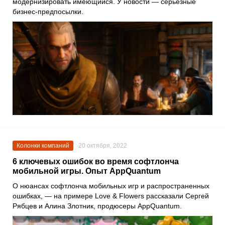
модернизировать имеющийся. У новости — серьезные
бизнес-предпосылки.
Колонки компаний
20 октября, 2022
6 ключевых ошибок во время софтлонча
мобильной игры. Опыт AppQuantum
О нюансах софтлонча мобильных игр и распространенных
ошибках, — на примере
Love & Flowers
рассказали
Сергей
Рябцев
и
Алина Злотник
, продюсеры
AppQuantum
.