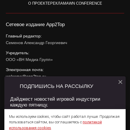
О ПРОЕКТЕ
РЕКЛАМА
WN CONFERENCE
Сетевое издание App2Top
Главный редактор:
Семенов Александр Георгиевич
Учредитель:
ООО «ВН Медиа Групп»
Электронная почта:
welcome@app2top.ru
×
ПОДПИШИСЬ НА РАССЫЛКУ
При использовании материалов активная ссылка на
app2top.ru
обязательна.
Дайджест новостей игровой индустрии
каждую пятницу.
Сайт использует IP адреса, cookie, данные геолокации
Пользователей сайта и сервис «Яндекс Метрика». Условия
Мы используем cookies, чтобы сайт работал лучше. Продолжая
использования содержатся в
Политике конфиденциальности
и
пользоваться сайтом, вы соглашаетесь с
политикой
Пользовательском соглашении
.
Подписаться
использования cookies
.