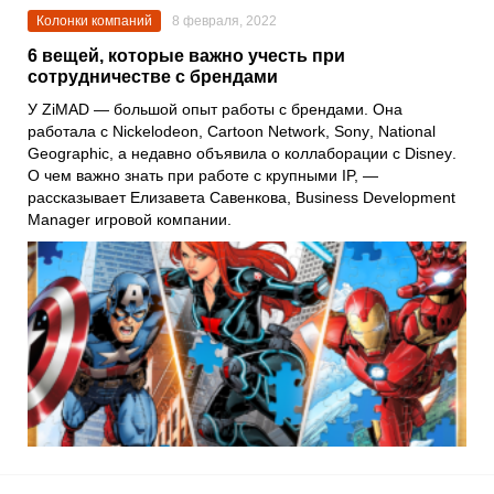
Колонки компаний
8 февраля, 2022
6 вещей, которые важно учесть при
сотрудничестве с брендами
У
ZiMAD
— большой опыт работы с брендами. Она
работала с
Nickelodeon
,
Cartoon Network
,
Sony
,
National
Geographic
, а недавно объявила о коллаборации с
Disney
.
О чем важно знать при работе с крупными IP, —
рассказывает
Елизавета Савенкова
, Business Development
Manager игровой компании
.