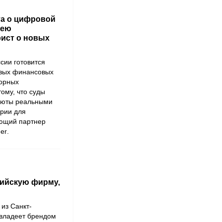
та о цифровой
 ею
ист о новых
ссии готовится
овых финансовых
порных
ому, что суды
алюты реальными
рии для
яющий партнер
er
.
сийскую фирму,
из Санкт-
 владеет брендом