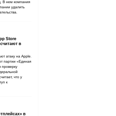
д. В нем компания
пании удалить
ательства.
pp Store
 считают в
ют атаку на
Apple
.
от партии «
Единая
 проверку
деральной
читает, что у
туп к
етплейсах» в