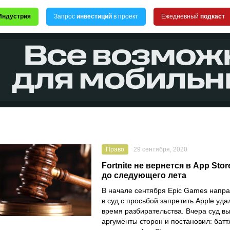
Индустрия
Запрос
инвестиций
в проект
Ежедневный
подкаст
Право
29 сентября, 2020
Fortnite не вернется в App Sto
до следующего лета
В начале сентября
Epic Games
напра
в суд с просьбой запретить
Apple
уда
время разбирательства. Вчера суд в
аргументы сторон и постановил: батт