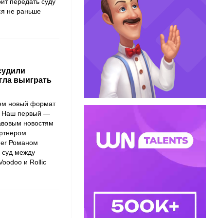
оит передать суду
ся не раньше
судили
огла выиграть
аем новый формат
ы. Наш первый —
авовым новостям
артнером
er
Романом
 суд между
Voodoo
и
Rollic