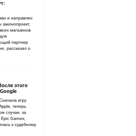
т:
ван и направлен
 законопроект,
всех магазинов
 для
яющий партнер
er
, рассказал о
 После этого
 Google
Сначала игру
Apple
, теперь
вом случае, за
т
Epic Games
,
илась к судебному