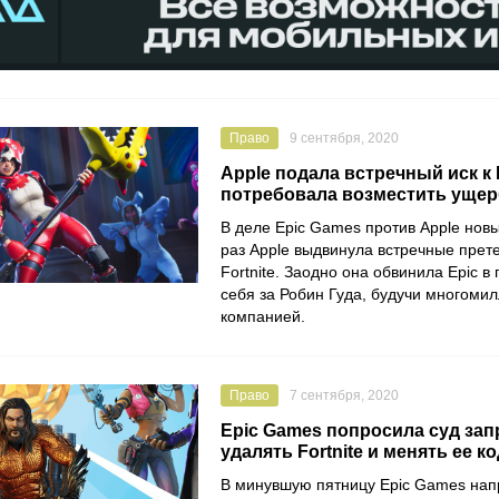
Право
9 сентября, 2020
Apple подала встречный иск к 
потребовала возместить ущер
В деле
Epic Games
против
Apple
новы
раз Apple выдвинула встречные прет
Fortnite
. Заодно она обвинила Epic в
себя за Робин Гуда, будучи многоми
компанией.
Право
7 сентября, 2020
Epic Games попросила суд зап
удалять Fortnite и менять ее ко
В минувшую пятницу
Epic Games
нап