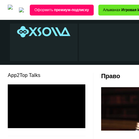
Оформить
премиум-подписку
Альманах
Игровая 
App2Top Talks
Право