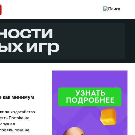
re как минимум
вила ходатайство
лять
Fortnite
на
ыслушал
лрояль пока не