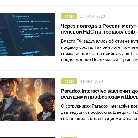
Право
25 июня, 2020
Через полгода в России могут
нулевой НДС на продажу софт
Власти РФ задумались об отмене ну
продажу софта. Так они хотят компе
снижение налога на прибыль для IT-
предложенное
Владимиром Путиным
Право
4 июня, 2020
Paradox Interactive заключит д
ведущими профсоюзами Шве
О сотрудниках
Paradox Interactive
поз
два ведущих профсоюза Швеции. Па
соглашение с организациями
Unione