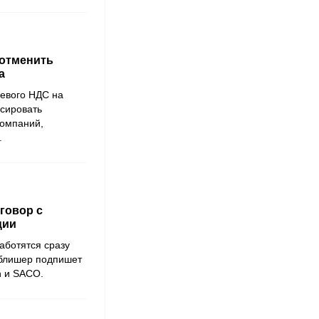
 отменить
а
левого НДС на
нсировать
компаний,
.
оговор с
ции
аботятся сразу
блишер подпишет
n
и
SACO
.