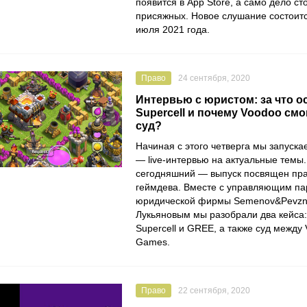
появится в
App Store
, а само дело ст
присяжных. Новое слушание состоит
июля 2021 года.
Право
24 сентября, 2020
Интервью с юристом: за что о
Supercell и почему Voodoo см
суд?
Начиная с этого четверга мы запуск
— live-интервью на актуальные тем
сегодняшний — выпуск посвящен пр
геймдева. Вместе с управляющим п
юридической фирмы
Semenov&Pevzn
Лукьяновым
мы разобрали два кейса:
Supercell
и
GREE
, а также суд между
Games
.
Право
22 сентября, 2020