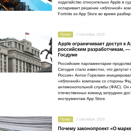
ходатайство относительно
Apple
в су
оспаривает решение «яблочной» ком
Fortnite
из
App Store
во время разбир
Право
7 сентября, 2020
Apple ограничивает доступ к A
российским разработчикам, —
Госдуме
Российские парламентарии продолжа
Сегодня стало известно, что депутат 
Россия
»
Антон Горелкин
инициировал
«яблочной» компании со стороны
Фе
антимонопольной службы
(ФАС). Он с
отечественных команд затруднен дос
инструментам
App Store
.
Право
2 сентября, 2020
Почему законопроект «О марк