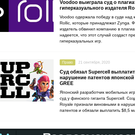
Voodoo выиграла суд о плагиа
гиперказуального издателя Rol
Voodoo
одержала победу в суде над 
Rollic
, которые принадлежат
Zynga
. 
издатель обвинил компанию в плагиа
надеется, что этот случай создаст п
гиперказуальных игр.
Право
21 сентября, 2020
Суд обязал Supercell выплатит
нарушение патентов японской
GREE
Японский разработчик мобильных иг
суд у финского гиганта
Supercell
. Со
Royale
признали виновными в наруше
патентов и обязали выплатить $8,5 м