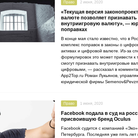
Право
2 июня, 2020
«Текущая версия законопроек
валюте позволяет признавать
внутриигровую валюту», — юр
поправках
В конце мая стало известно, что в Ро
комплекс поправок в законы о цифр
активах и цифровой валюте. Из-за с
формулировок это может привести к т
смогут признавать внутриигровые в
цифровыми, — рассказал в коммента
App2Top.ru
Роман Лукьянов
, управл
юридической фирмы
Semenov&Pevzn
Право
1 июня, 2020
Facebook подала в суд на рос
присвоившую бренд Oculus
Facebook
судится с компанией
«Эко»
Петербурга. Последняя уже пять лет