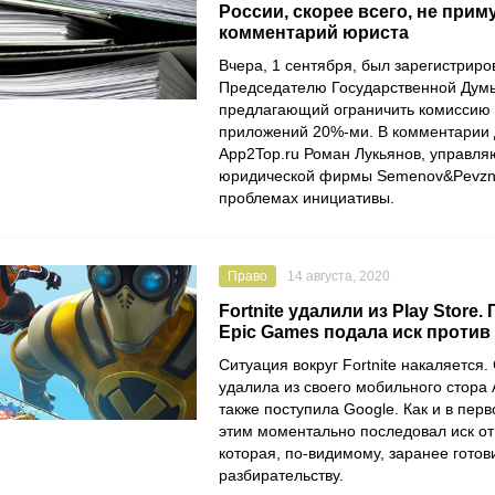
России, скорее всего, не приму
комментарий юриста
Вчера, 1 сентября, был зарегистриро
Председателю Государственной Думы
предлагающий ограничить комиссию 
приложений 20%-ми. В комментарии
App2Top.ru
Роман Лукьянов
, управл
юридической фирмы
Semenov&Pevzn
проблемах инициативы.
Право
14 августа, 2020
Fortnite удалили из Play Store.
Epic Games подала иск против
Ситуация вокруг
Fortnite
накаляется. 
удалила из своего мобильного стора
также поступила
Google
. Как и в пер
этим моментально последовал иск о
которая, по-видимому, заранее готов
разбирательству.