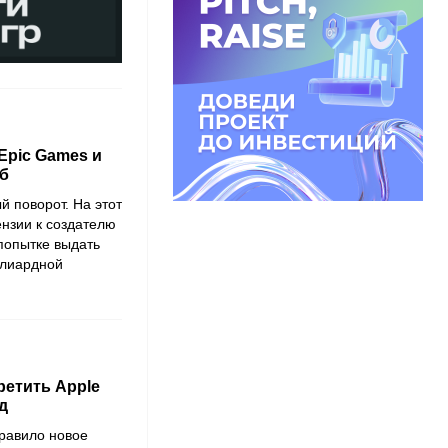
Epic Games и
б
й поворот. На этот
ензии к создателю
 попытке выдать
ллиардной
ретить Apple
д
равило новое