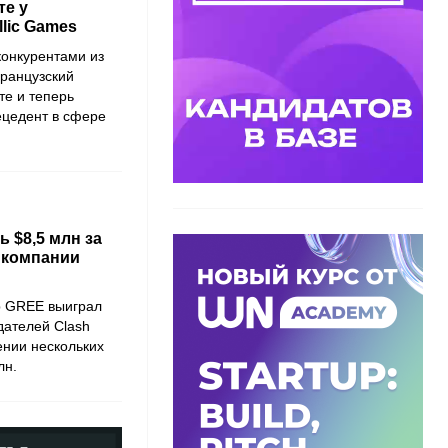
те у
lic Games
конкурентами из
Французский
те и теперь
рецедент в сфере
ь $8,5 млн за
 компании
р
GREE
выиграл
здателей
Clash
нии нескольких
лн.