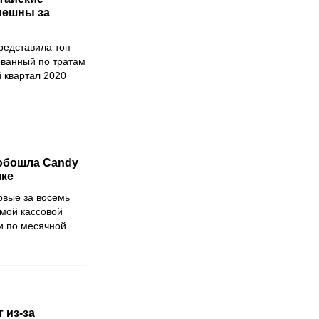
пешны за
редставила топ
ованный по тратам
 квартал 2020
 обошла Candy
чке
рвые за восемь
мой кассовой
и по месячной
 из-за