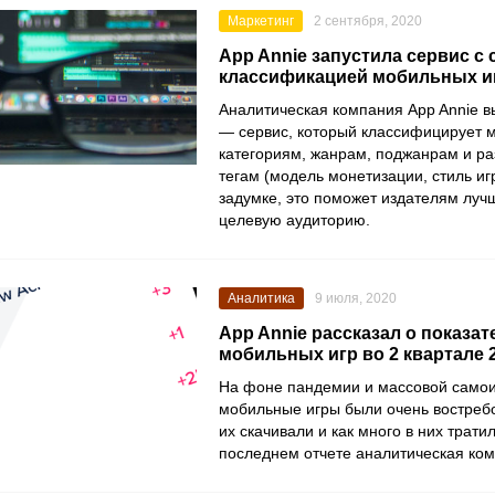
Маркетинг
2 сентября, 2020
App Annie запустила сервис с
классификацией мобильных и
Аналитическая компания
App Annie
в
— сервис, который классифицирует 
категориям, жанрам, поджанрам и р
тегам (модель монетизации, стиль игр
задумке, это поможет издателям луч
целевую аудиторию.
Аналитика
9 июля, 2020
App Annie рассказал о показа
мобильных игр во 2 квартале 
На фоне пандемии и массовой само
мобильные игры были очень востребо
их скачивали и как много в них трати
последнем отчете аналитическая ко