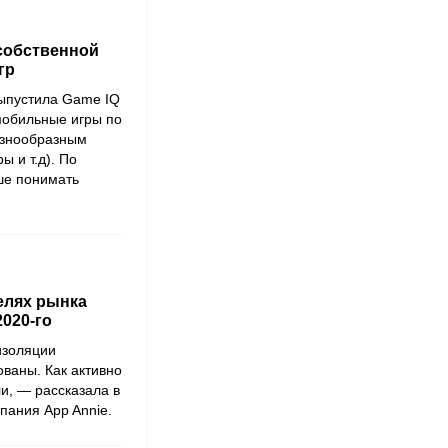
 собственной
гр
ыпустила
Game IQ
мобильные игры по
азнообразным
ы и т.д). По
ше понимать
телях рынка
2020-го
изоляции
ваны. Как активно
ли, — рассказала в
мпания
App Annie
.