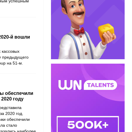
самым успешным
2020-й вошли
 кассовых
гу предыдущего
oup
на 51-м.
ры обеспечили
2020 году
редставила
за 2020 год.
чки обеспечили
ала стало
казались наиболее