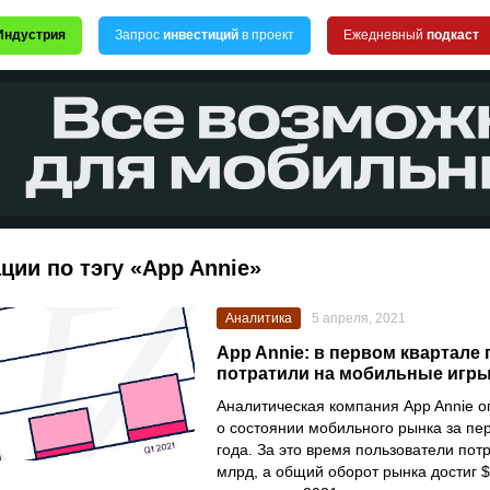
Индустрия
Запрос
инвестиций
в проект
Ежедневный
подкаст
ции по тэгу «App Annie»
Аналитика
5 апреля, 2021
App Annie: в первом квартале
потратили на мобильные игры
Аналитическая компания
App Annie
оп
о состоянии мобильного рынка за пе
года. За это время пользователи пот
млрд, а общий оборот рынка достиг 