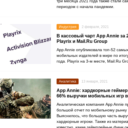
три месяца 2021 года также стали 
периодом с начала пандемии.
Индустрия
2 февраля, 2021
В кассовый чарт App Annie за 
Playrix и Mail.Ru Group
App Annie
опубликовала топ-52 самых
мобильных издателей в мире по ито
года.
Playrix
на 3-м месте,
Mail.Ru Gr
Аналитика
13 января, 2021
App Annie: хардкорные гейме
66% выручки мобильных игр в 
Аналитическая компания
App Annie
п
большой отчет по мобильному рынку 
Выяснилось, что большую часть выру
хардкорные игроки. Также из матери
известно, какие геймплейные фичи о