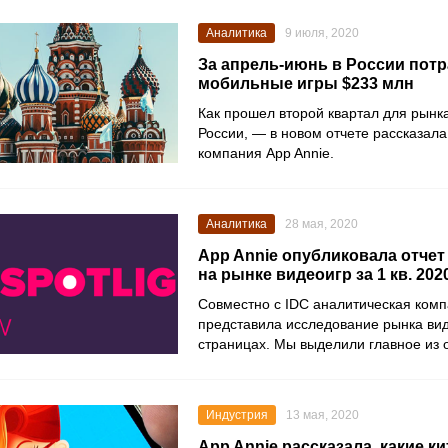
Аналитика
9 июля, 2020
За апрель-июнь в России потр
мобильные игры $233 млн
Как прошел второй квартал для рынк
России, — в новом отчете рассказал
компания
App Annie
.
Аналитика
28 мая, 2020
App Annie опубликовала отчет
на рынке видеоигр за 1 кв. 202
Совместно с
IDC
аналитическая ком
представила исследование рынка вид
страницах. Мы выделили главное из о
Индустрия
13 мая, 2020
App Annie рассказала, какие к