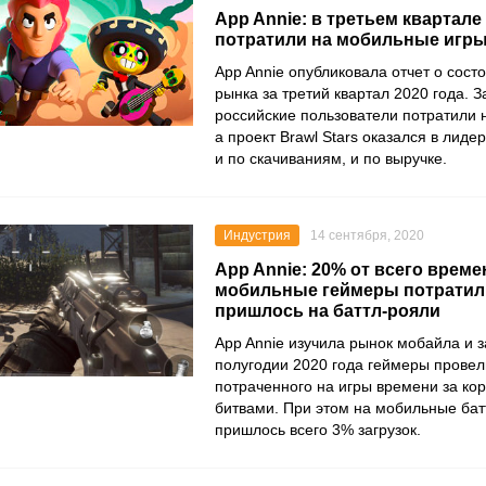
App Annie: в третьем квартале
потратили на мобильные игры
App Annie
опубликовала отчет о сост
рынка за третий квартал 2020 года. З
российские пользователи потратили 
а проект
Brawl Stars
оказался в лиде
и по скачиваниям, и по выручке.
Индустрия
14 сентября, 2020
App Annie: 20% от всего време
мобильные геймеры потратили
пришлось на баттл-рояли
App Annie
изучила рынок мобайла и з
полугодии 2020 года геймеры прове
потраченного на игры времени за ко
битвами. При этом на мобильные бат
пришлось всего 3% загрузок.