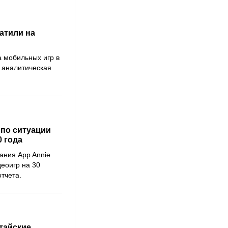
атили на
а мобильных игр в
а аналитическая
 по ситуации
0 года
пания
App Annie
еоигр на 30
тчета.
итайские