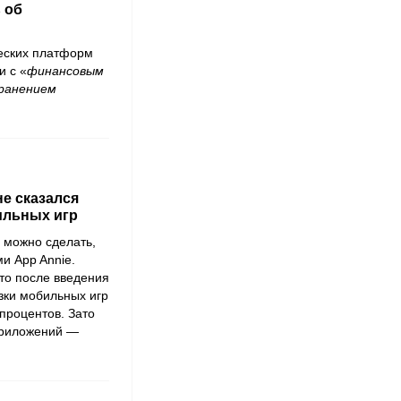
 об
еских платформ
и с «
финансовым
транением
не сказался
ильных игр
 можно сделать,
ыми
App Annie
.
то после введения
зки мобильных игр
 процентов. Зато
приложений —