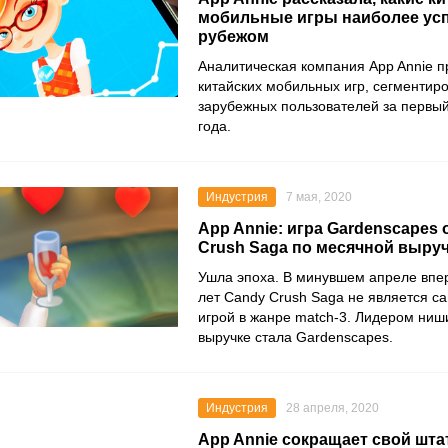
мобильные игры наиболее ус
рубежом
Аналитическая компания
App Annie
п
китайских мобильных игр, сегментир
зарубежных пользователей за первый
года.
Индустрия
7 мая, 2020
App Annie: игра Gardenscapes
Crush Saga по месячной выру
Ушла эпоха. В минувшем апреле впе
лет
Candy Crush Saga
не является са
игрой в жанре match-3. Лидером ниш
выручке стала
Gardenscapes
.
Индустрия
28 апреля, 2020
App Annie сокращает свой штат