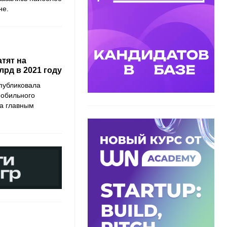
не.
атят на
рд в 2021 году
публиковала
мобильного
 а главным