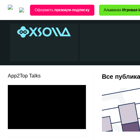
Оформить
премиум-подписку
Альманах
Игровая 
App2Top Talks
Все публика