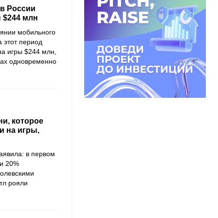
 в России
 $244 млн
оянии мобильного
а этот период
на игры $244 млн,
рах одновременно
ни, которое
 на игры,
аявила: в первом
ли 20%
ролевскими
тл рояли