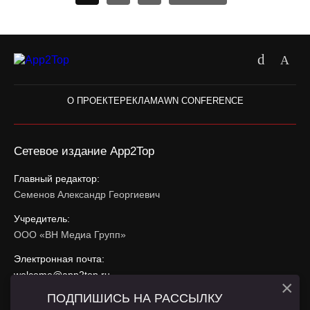
О ПРОЕКТЕ
РЕКЛАМА
WN CONFERENCE
Сетевое издание App2Top
Главный редактор:
Семенов Александр Георгиевич
Учредитель:
ООО «ВН Медиа Групп»
Электронная почта:
welcome@app2top.ru
×
ПОДПИШИСЬ НА РАССЫЛКУ
При использовании материалов активная ссылка на
app2top.ru