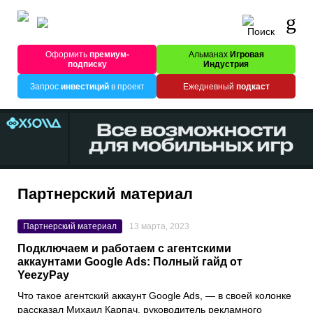
Оформить
премиум-
Альманах
Игровая
подписку
Индустрия
Запрос
инвестиций
в проект
Ежедневный
подкаст
Партнерский материал
Партнерский материал
13 марта, 2023
Подключаем и работаем с агентскими
аккаунтами Google Ads: Полный гайд от
YeezyPay
Что такое агентский аккаунт
Google Ads
, — в своей колонке
рассказал
Михаил Карпач
, руководитель рекламного