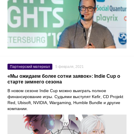
Партнерский материал
5 февраля, 2021
«Мы ожидаем более сотни заявок»: Indie Cup о
старте зимнего сезона
В новом сезоне
Indie Cup
можно выиграть полное
финансирование игры. Судьями выступят
Kefir
,
CD Projekt
Red
,
Ubisoft
,
NVIDIA
,
Wargaming
,
Humble
Bundle
и другие
компании.